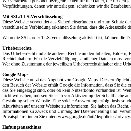
Wir verarbeiten personenbezogene Daten für die Dauer, die für den je
Verpflichtungen, denen wir unterliegen, schränken wir die Bearbeitun
Mit SSL/TLS-Verschlüsselung
Diese Website verwendet aus Sicherheitsgründen und zum Schutz der Ü
verschlüsselte Verbindung erkennen Sie daran, dass die Adresszeile d
Wenn die SSL- oder TLS-Verschlüsselung aktiviert ist, können die Dat
Urheberrechte
Das Urheberrecht und alle anderen Rechte an den Inhalten, Bildern, 
Rechteinhabern. Für die Vervielfältigung sämtlicher Dateien muss vo
Wer ohne Zustimmung der jeweiligen Urheberrechtsinhaber eine Urhe
Google Maps
Diese Website nutzt das Angebot von Google Maps. Dies ermöglicht es
den Besuch der Website erhält Google die Information, dass Sie die e
das Sie eingeloggt sind, oder ob kein Nutzerkonto vorhanden ist. We
nicht wünschen, müssen Sie sich vor Aktivierung der Schaltfläche au
Gestaltung seiner Website. Eine solche Auswertung erfolgt insbesond
Aktivitäten auf unserer Website zu informieren. Sie haben das Recht
Informationen zu Zweck und Umfang der Datenerhebung und -verarbei
Privatsphäre finden Sie unter: www.google.de/intl/de/policies/privacy.
Haftungsausschluss