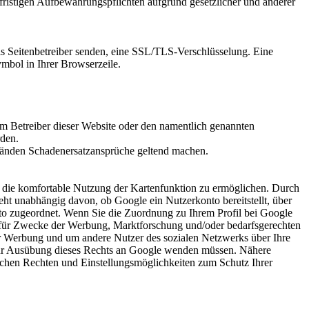
rfristigen Aufbewahrungspflichten aufgrund gesetzlicher und anderer
ls Seitenbetreiber senden, eine SSL/TLS-Verschlüsselung. Eine
ymbol in Ihrer Browserzeile.
em Betreiber dieser Website oder den namentlich genannten
rden.
tänden Schadenersatzansprüche geltend machen.
en die komfortable Nutzung der Kartenfunktion zu ermöglichen. Durch
eht unabhängig davon, ob Google ein Nutzerkonto bereitstellt, über
nto zugeordnet. Wenn Sie die Zuordnung zu Ihrem Profil bei Google
ie für Zwecke der Werbung, Marktforschung und/oder bedarfsgerechten
ter Werbung und um andere Nutzer des sozialen Netzwerks über Ihre
ch zur Ausübung dieses Rechts an Google wenden müssen. Nähere
chen Rechten und Einstellungsmöglichkeiten zum Schutz Ihrer