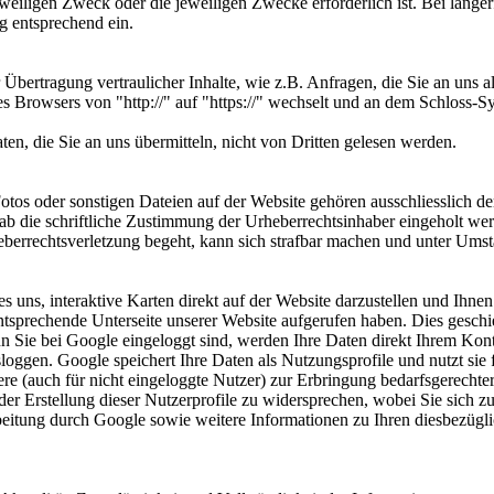
weiligen Zweck oder die jeweiligen Zwecke erforderlich ist. Bei länge
g entsprechend ein.
bertragung vertraulicher Inhalte, wie z.B. Anfragen, die Sie an uns a
es Browsers von "http://" auf "https://" wechselt und an dem Schloss-S
en, die Sie an uns übermitteln, nicht von Dritten gelesen werden.
Fotos oder sonstigen Dateien auf der Website gehören ausschliesslich d
rab die schriftliche Zustimmung der Urheberrechtsinhaber eingeholt we
berrechtsverletzung begeht, kann sich strafbar machen und unter Ums
 uns, interaktive Karten direkt auf der Website darzustellen und Ihn
ntsprechende Unterseite unserer Website aufgerufen haben. Dies geschi
nn Sie bei Google eingeloggt sind, werden Ihre Daten direkt Ihrem Ko
sloggen. Google speichert Ihre Daten als Nutzungsprofile und nutzt s
ere (auch für nicht eingeloggte Nutzer) zur Erbringung bedarfsgerech
, der Erstellung dieser Nutzerprofile zu widersprechen, wobei Sie si
tung durch Google sowie weitere Informationen zu Ihren diesbezügli