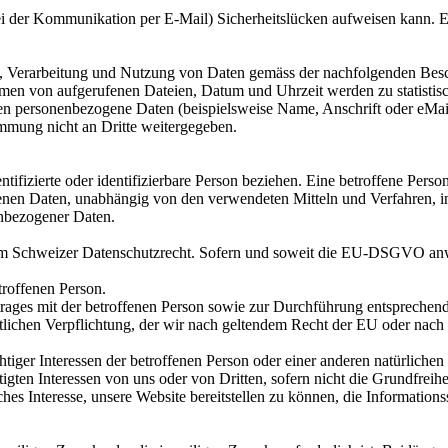
ei der Kommunikation per E-Mail) Sicherheitslücken aufweisen kann. Ei
ng, Verarbeitung und Nutzung von Daten gemäss der nachfolgenden Besc
men von aufgerufenen Dateien, Datum und Uhrzeit werden zu statistis
en personenbezogene Daten (beispielsweise Name, Anschrift oder eMail-
immung nicht an Dritte weitergegeben.
ntifizierte oder identifizierbare Person beziehen. Eine betroffene Perso
nen Daten, unabhängig von den verwendeten Mitteln und Verfahren, i
nbezogener Daten.
m Schweizer Datenschutzrecht. Sofern und soweit die EU-DSGVO anwe
troffenen Person.
rtrages mit der betroffenen Person sowie zur Durchführung entspreche
chtlichen Verpflichtung, der wir nach geltendem Recht der EU oder na
iger Interessen der betroffenen Person oder einer anderen natürlichen
igten Interessen von uns oder von Dritten, sofern nicht die Grundfreih
ches Interesse, unsere Website bereitstellen zu können, die Information